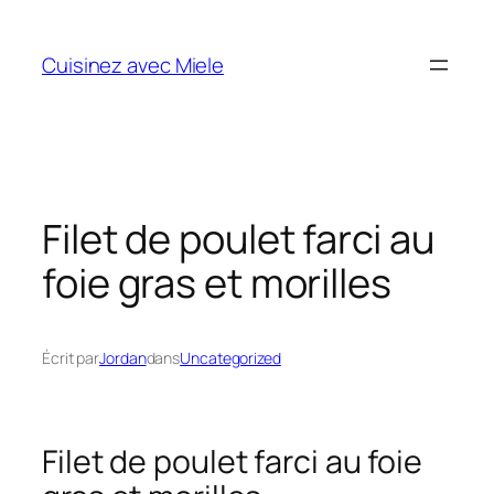
Aller
au
Cuisinez avec Miele
contenu
Filet de poulet farci au
foie gras et morilles
Écrit par
Jordan
dans
Uncategorized
Filet de poulet farci au foie