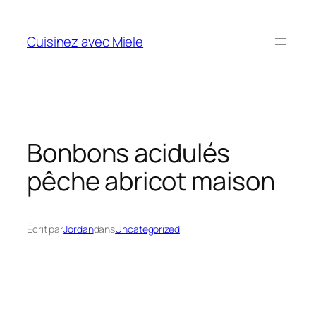
Aller
au
Cuisinez avec Miele
contenu
Bonbons acidulés
pêche abricot maison
Écrit par
Jordan
dans
Uncategorized