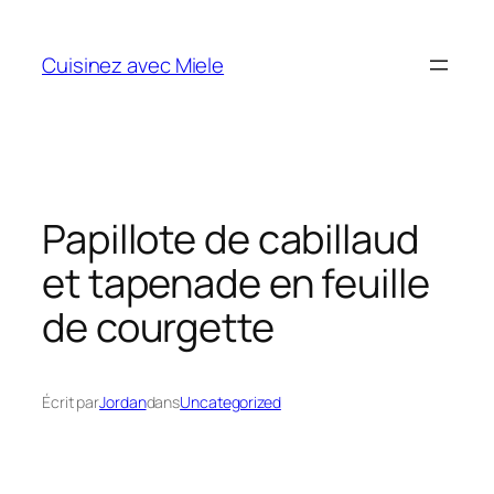
Aller
au
Cuisinez avec Miele
contenu
Papillote de cabillaud
et tapenade en feuille
de courgette
Écrit par
Jordan
dans
Uncategorized